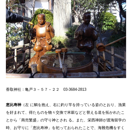
香取神社：亀戸３－５７－２２ 03-3684-2813
恵比寿神
（
左 に鯛を抱え、右に釣り竿を持っている姿のとおり、漁業
を好まれて、得たものを物々交換で米穀などと替える道を拓かれたこ
とから「商売繁盛」の守り神とされ る。また、栄西禅師が渡海留学の
時、お守りに「恵比寿神」を祀っておられたことで、海難危機をすく