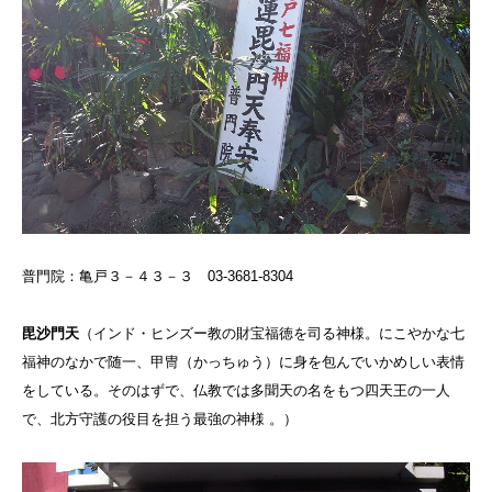
普門院：亀戸３－４３－３ 03-3681-8304
毘沙門天
（
インド・ヒンズー教の財宝福徳を司る神様。にこやかな七
福神のなかで随一、甲冑（かっちゅう）に身を包んでいかめしい表情
をしている。そのはずで、仏教では多聞天の名をもつ四天王の一人
で、北方守護の役目を担う最強の神様 。
）