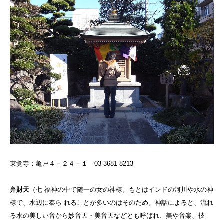
東覚寺：亀戸４－２４－１ 03-3681-8213
弁財天
（
七 福神の中で随一の女の神様。もとはインドの河川や水の神
様で、水辺に奉ら れることが多いのはそのため。神話によると、流れ
る水の美しい音から妙音天・美音天などとも呼ばれ、美や音楽、技