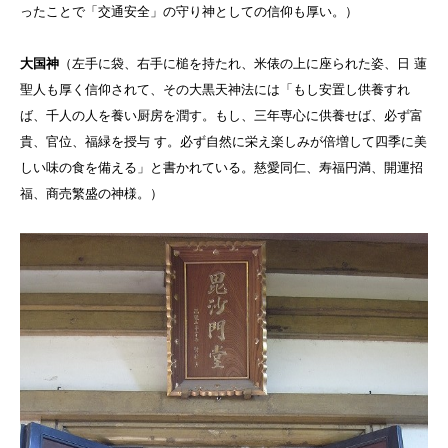
ったことで「交通安全」の守り神としての信仰も厚い。
）
大国神
（
左手に袋、右手に槌を持たれ、米俵の上に座られた姿
、
日 蓮
聖人も厚く信仰されて、その大黒天神法には「もし安置し供養すれ
ば、千人の人を養い厨房を潤す。もし、三年専心に供養せば、必ず富
貴、官位、福緑を授与 す。必ず自然に栄え楽しみが倍増して四季に美
しい味の食を備える」と書かれている。慈愛同仁、寿福円満、開運招
福、商売繁盛の神様。
）