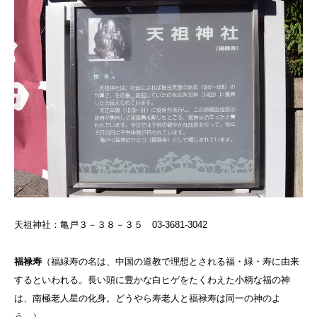
天祖神社：亀戸３－３８－３５ 03-3681-3042
福禄寿
（
福緑寿の名は、中国の道教で理想とされる福・緑・寿に由来
するといわれる。長い頭に豊かな白ヒゲをたくわえた小柄な福の神
は、南極老人星の化身。どうやら寿老人と福禄寿は同一の神のよ
う。
）