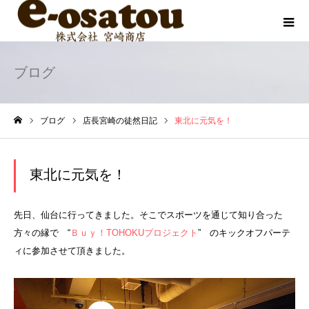
ブログ
ブログ
店長宮崎の徒然日記
東北に元気を！
ホーム
東北に元気を！
先日、仙台に行ってきました。そこでスポーツを通じて知り合った
方々の縁で “
Ｂｕｙ！TOHOKUプロジェクト
” のキックオフパーテ
ィに参加させて頂きました。