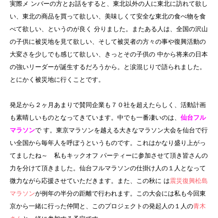
実際メ ンバーの方とお話をすると、東北以外の人に東北に訪れて欲し
い、東北の商品を買って欲しい、美味しくて安全な東北の食べ物を食
べて欲しい、というのが良く 分りました。またある人は、全国の沢山
の子供に被災地を見て欲しい、そして被災者の方々の事や復興活動の
大変さを少しでも感じて欲しい、きっとその子供の 中から将来の日本
の強いリーダーが誕生するだろうから。と涙混じりで語られました。
とにかく被災地に行くことです。
発足から２ヶ月あまりで賛同企業も７０社を超えたらしく、活動計画
も素晴しいものとなってきています。中でも一番凄いのは、
仙台フル
マラソン
で す。東京マラソンを越える大きなマラソン大会を仙台で行
い全国から毎年人を呼ぼうというものです。これはかなり盛り上がっ
てましたね～ 私もキックオフ パーティーに参加させて頂き皆さんの
力を分けて頂きました。仙台フルマラソンの仕掛け人の１人となって
微力ながら応援させていただきます。また、この秋に は
震災復興松島
マラソン
が例年の半分の距離で行われます。この大会には私も今回東
京から一緒に行った仲間と、このプロジェクトの発起人の１人の
青木