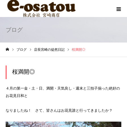
ブログ
ブログ
店長宮崎の徒然日記
桜満開◎
ホーム
桜満開◎
４月の第一金・土・日、満開・天気良し・週末と三拍子揃った絶好の
お花見日和と
なりましたね！ さて、皆さんはお花見誰と行ってきましたか？