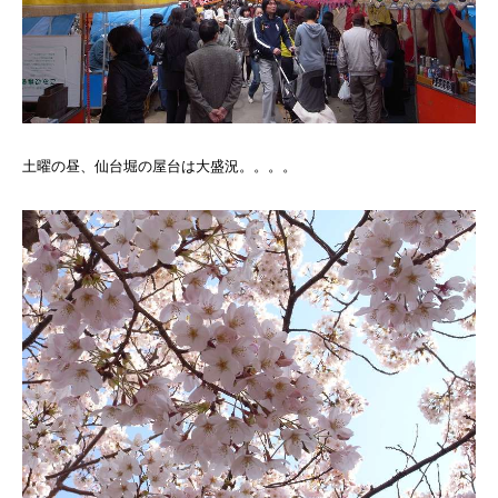
土曜の昼、仙台堀の屋台は大盛況。。。。