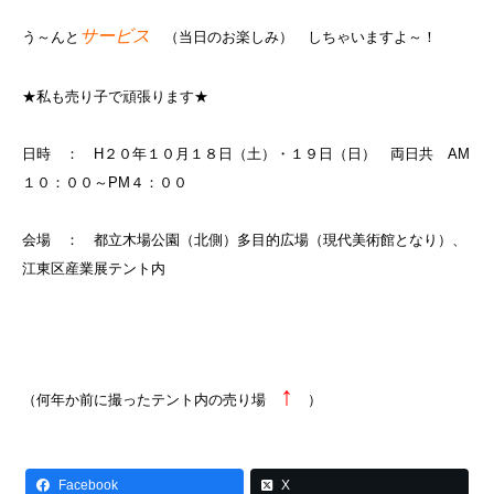
サービス
う～んと
（当日のお楽しみ） しちゃいますよ～！
★私も売り子で頑張ります★
日時 ： H２０年１０月１８日（土）・１９日（日） 両日共 AM
１０：００～PM４：００
会場 ： 都立木場公園（北側）多目的広場（現代美術館となり）、
江東区産業展テント内
↑
（何年か前に撮ったテント内の売り場
）
Facebook
X