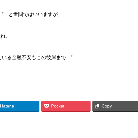
 ” と世間ではいいますが、
よね。
ている金融不安もこの彼岸まで ”
Hatena
Pocket
Copy