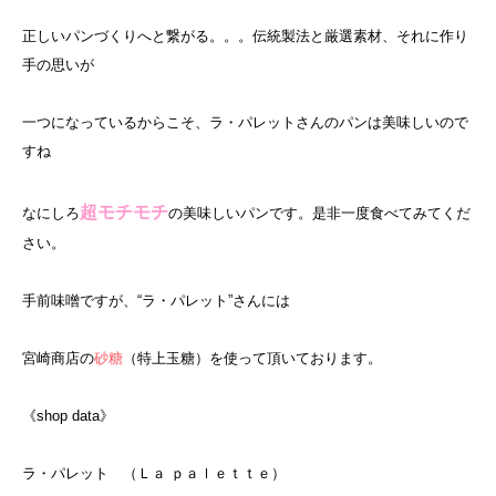
正しいパンづくりへと繋がる。。。伝統製法と厳選素材、それに作り
手の思いが
一つになっているからこそ、ラ・パレットさんのパンは美味しいので
すね
超モチモチ
なにしろ
の美味しいパンです。是非一度食べてみてくだ
さい。
手前味噌ですが、“ラ・パレット”さんには
宮崎商店の
砂糖
（特上玉糖）を使って頂いております。
《shop data》
ラ・パレット （Ｌａ ｐａｌｅｔｔｅ）