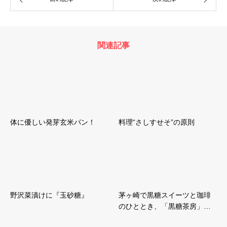
関連記事
体に優しい発芽玄米パン！
料理“さしすせそ”の原則
野沢菜漬けに『玉砂糖』
茅ヶ崎で黒糖スイーツと珈琲
のひととき、「黒糖茶房」…