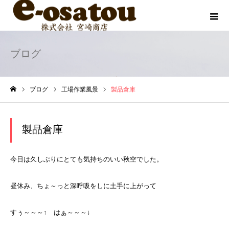
ブログ
ブログ
工場作業風景
製品倉庫
ホーム
製品倉庫
今日は久しぶりにとても気持ちのいい秋空でした。
昼休み、ちょ～っと深呼吸をしに土手に上がって
すぅ～～～↑ はぁ～～～↓