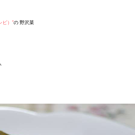
シピ）”
の 野沢菜
い