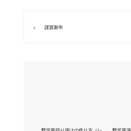
謹賀新年
野沢菜切り漬けの作り方（レ
野沢菜漬