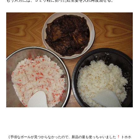
もう片方には、５ミリ程に切った紅生姜を入れ再度混ぜる。
↑
（
手頃なボールが見つからなかったので、新品の釜も使っちゃいました
トホホ