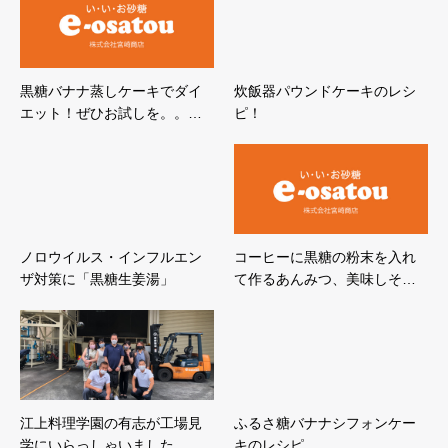
黒糖バナナ蒸しケーキでダイ
炊飯器パウンドケーキのレシ
エット！ぜひお試しを。。…
ピ！
ノロウイルス・インフルエン
コーヒーに黒糖の粉末を入れ
ザ対策に「黒糖生姜湯」
て作るあんみつ、美味しそ…
江上料理学園の有志が工場見
ふるさ糖バナナシフォンケー
学にいらっしゃいました。…
キのレシピ