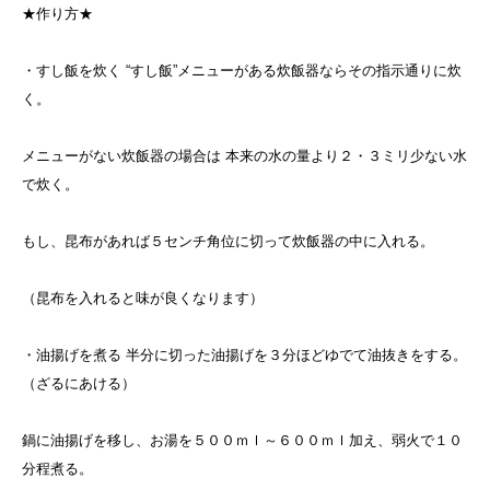
★作り方★
・すし飯を炊く “すし飯”メニューがある炊飯器ならその指示通りに炊
く。
メニューがない炊飯器の場合は 本来の水の量より２・３ミリ少ない水
で炊く。
もし、昆布があれば５センチ角位に切って炊飯器の中に入れる。
（昆布を入れると味が良くなります）
・油揚げを煮る 半分に切った油揚げを３分ほどゆでて油抜きをする。
（ざるにあける）
鍋に油揚げを移し、お湯を５００ｍｌ～６００ｍｌ加え、弱火で１０
分程煮る。