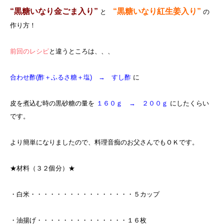
“黒糖いなり金ごま入り”
“黒糖いなり紅生姜入り”
と
の
作り方！
前回のレシピ
と違うところは、、、
合わせ酢(酢＋ふるさ糖＋塩) → すし酢
に
皮を煮込む時の黒砂糖の量を
１６０ｇ → ２００ｇ
にしたくらい
です。
より簡単になりましたので、料理音痴のお父さんでもＯＫです。
★材料（３２個分）★
・白米・・・・・・・・・・・・・・・・５カップ
・油揚げ・・・・・・・・・・・・・・１６枚