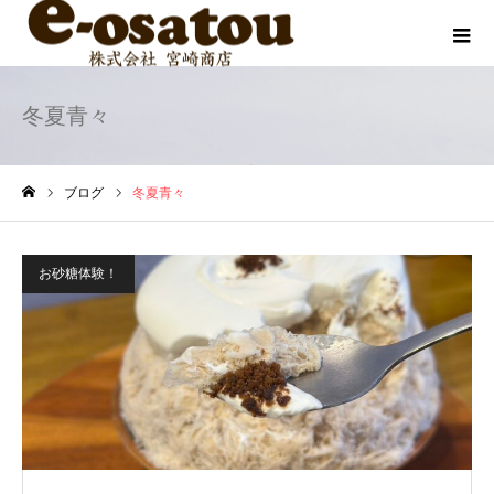
冬夏青々
ブログ
冬夏青々
ホーム
お砂糖体験！