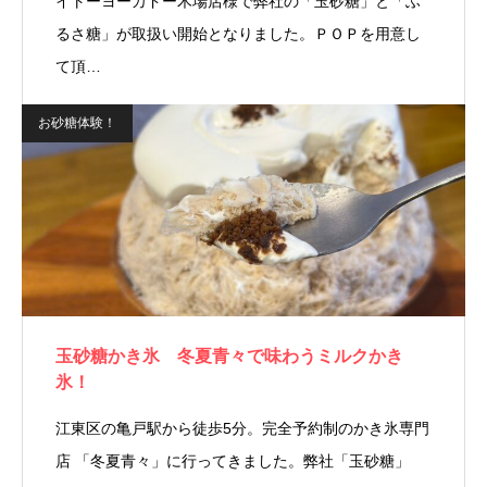
イトーヨーカドー木場店様で弊社の「玉砂糖」と「ふ
るさ糖」が取扱い開始となりました。ＰＯＰを用意し
て頂…
お砂糖体験！
玉砂糖かき氷 冬夏青々で味わうミルクかき
氷！
江東区の亀戸駅から徒歩5分。完全予約制のかき氷専門
店 「冬夏青々」に行ってきました。弊社「玉砂糖」