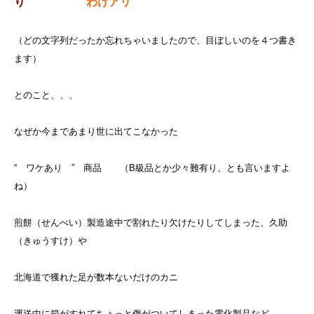
り ”
“ わけアリ ”
（どの文字列だったか忘れちゃいましたので、目ぼしいのを４つ書き
ます）
とのこと、、、
なぜか今まであまり世に出てこなかった
“ ワケあり ” 商品 （B級品とか少々難有り、とも言いますよ
ね）
煎餅（せんべい）製造途中で割れたり欠けたりしてしまった、久助
（きゅうすけ）や
北海道で獲れた足が数本ないだけのカニ
運送中に箱がすれてちょっと傷がついてしまった電化製品など