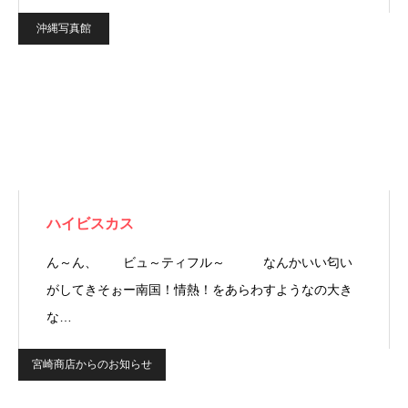
沖縄写真館
ハイビスカス
ん～ん、 ビュ～ティフル～ なんかいい匂い
がしてきそぉー南国！情熱！をあらわすようなの大き
な…
宮崎商店からのお知らせ